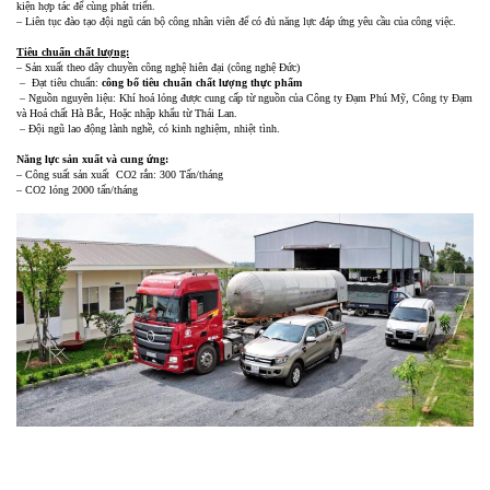
kiện hợp tác để cùng phát triển.
– Liên tục đào tạo đội ngũ cán bộ công nhân viên để có đủ năng lực đáp ứng yêu cầu của công việc.
Tiêu chuẩn chất lượng:
– Sản xuất theo dây chuyền công nghệ hiên đại (công nghệ Đức)
– Đạt tiêu chuẩn:
công bố tiêu chuẩn chất lượng thực phẩm
– Nguồn nguyên liệu: Khí hoá lỏng được cung cấp từ nguồn của Công ty Đạm Phú Mỹ, Công ty Đạm
và Hoá chất Hà Bắc, Hoặc nhập khẩu từ Thái Lan.
– Đội ngũ lao động lành nghề, có kinh nghiệm, nhiệt tình.
Năng lực sản xuất và cung ứng:
– Công suất sản xuất CO2 rắn: 300 Tấn/tháng
– CO2 lỏng 2000 tấn/tháng