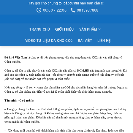
Skip
Hãy gọi cho chúng tôi bất cứ khi nào bạn cần !!!
06:00 - 22:00
0813937868
to
content
TRANG CHỦ
GIỚI THIỆU
SẢN PHẨM
VIDEO TƯ LIỆU ĐÁ KHÔ CO2
BÀI VIẾT
LIÊN HỆ
Đá khô Việt Nam
là công ty đi tiên phong trong việc đưa ứng dụng của CO2 rắn vào đời sống và
Công nghiệp.
Công ty đã đầu tư dây chuyền sản xuất CO2 rắn đầu tiên tại HCM,HN đáp ứng một sản lượng lớn Đá
khô cho các công ty xuất khẩu hải sản , các công ty chuyển phát nhanh quốc tế, các công ty chế suất
,các nhà hàng và các khách sạn trên phạm vi toàn quốc.
Hiện nay công ty là đơn vị cung cấp sản phẩm đá CO2 cho các nhãn hàng lớn trên thị trường. Ngoài ra
Công ty có văn phòng đại diện và các đại lý phân phối khắp các tỉnh thành trong cả nước.
Tầm nhìn và sứ mệnh:
–
Công ty chúng tôi luôn xác định chất lượng sản phẩm, dịch vụ là yếu tố tiên phong tạo nên thương
hiệu của Công ty, vì vậy chúng tôi không ngừng nâng cao chất lượng sản phẩm hàng hóa, dịch vụ,
giảm giá thành sản phẩm. Để phấn đấu trở thành một trong những công ty hàng đầu, có uy tín cao
trong ngành khí công nghiệp.
– Xây dựng mối quan hệ với khách hàng trên tinh thần tôn trọng và tin cậy lẫn nhau, luôn tạo điều