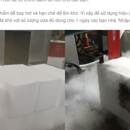
 phẩm dễ bay hơi và hạn chế để tồn kho. Vì vậy để sử dụng hiệu 
đá khô với số lượng vừa đủ dùng cho 1 ngày các bạn nhé. Nhập