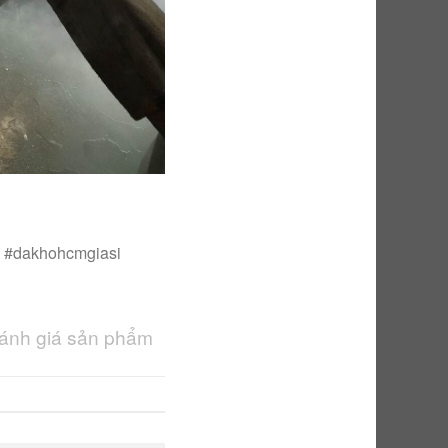
c #dakhohcmgiasi
đánh giá sản phẩm