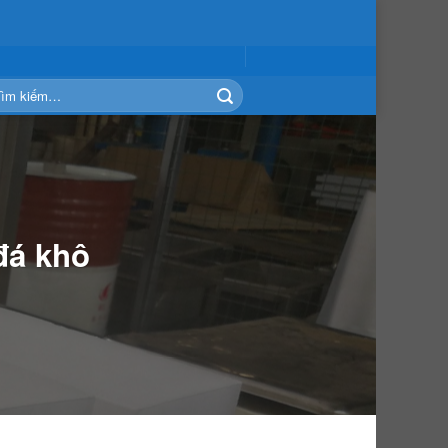
m
ếm:
 đá khô