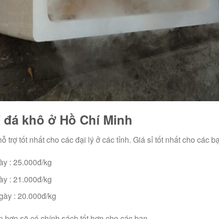
ỉ đá khô ở Hồ Chí Minh
trợ tốt nhất cho các đại lý ở các tỉnh. Giá sỉ tốt nhất cho các b
ày : 25.000đ/kg
ày : 21.000đ/kg
gày : 20.000đ/kg
 hơn sẽ có chính sách tốt hơn cho các bạn.