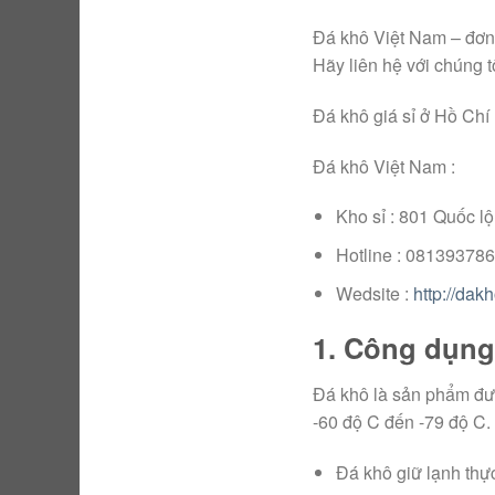
Đá khô Việt Nam – đơn v
Hãy liên hệ với chúng t
Đá khô giá sỉ ở Hồ Chí
Đá khô Việt Nam :
Kho sỉ : 801 Quốc l
Hotline : 08139378
Wedsite :
http://dak
1. Công dụng
Đá khô là sản phẩm đượ
-60 độ C đến -79 độ C.
Đá khô giữ lạnh thự