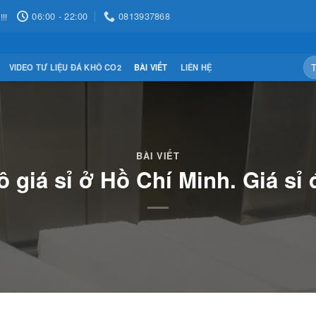
06:00 - 22:00
0813937868
!!
Tì
VIDEO TƯ LIỆU ĐÁ KHÔ CO2
BÀI VIẾT
LIÊN HỆ
ki
BÀI VIẾT
 giá sỉ ở Hồ Chí Minh. Giá sỉ