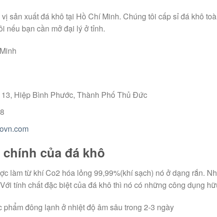
ị sản xuất đá khô tại Hồ Chí Minh. Chúng tôi cấp sỉ đá khô toà
ôi nếu bạn cần mở đại lý ở tỉnh.
 Minh
ộ 13, Hiệp Bình Phước, Thành Phố Thủ Đức
68
hovn.com
 chính của đá khô
c làm từ khí Co2 hóa lỏng 99,99%(khí sạch) nó ở dạng rắn. Nhi
 Với tính chất đặc biệt của đá khô thì nó có những công dụng hữ
c phẩm đông lạnh ở nhiệt độ âm sâu trong 2-3 ngày