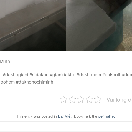
 Minh
h #dakhogiasi #sidakho #giasidakho #dakhohcm #dakhothudu
hoohcm #dakhohochiminh
Vui lòng 
This entry was posted in
Bài Viết
. Bookmark the
permalink
.