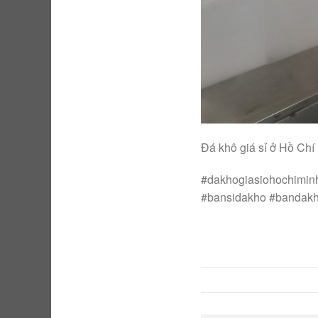
Đá khô giá sỉ ở Hồ Chí
#dakhogiasiohochimin
#bansidakho #bandak